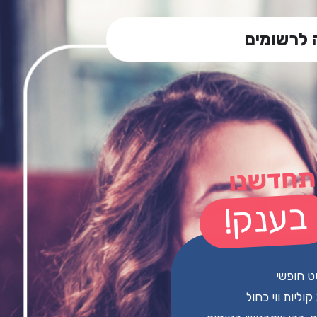
 לרשומים
חדשנו
בענק!
ט חופשי
וליות ווי כחול