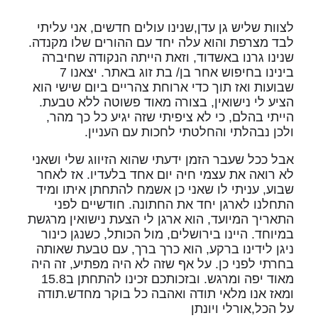
לצוות שליש גן עדן,שנינו עולים חדשים, אני עליתי
לבד מצרפת והוא עלה יחד עם ההורים שלו מקנדה.
שנינו גרנו באשדוד, וזאת הייתה הנקודה שחיברה
בינינו בחיפוש אחר בן/ בת זוג באתר. יצאנו 7
שבועות ואז תוך כדי ארוחת צהריים ביום שישי הוא
הציע לי נישואין, בצורה מאוד פשוטה ללא טבעת.
הייתי בהלם, כי לא ציפיתי שזה יגיע כל כך מהר,
ולכן נבהלתי והחלטתי לחכות עם העניין.
אבל ככל שעבר הזמן ידעתי שהוא הזיווג שלי ושאני
לא רואה את עצמי חיה יום אחד בלעדיו. אז לאחר
שבוע, עניתי לו שאני כן אשמח להתחתן איתו ומיד
התחלנו לארגן יחד את החתונה. חודשיים לפני
התאריך המיועד, הוא ארגן לי הצעת נישואין מרגשת
במיוחד. היינו בירושלים, מול הכותל, כשנגן כינור
ניגן לידינו ברקע, הוא כרך ברך, עם טבעת שאותה
בחרתי לפני כן. על אף שזה לא היה מפתיע, זה היה
מאוד יפה ומרגש. ובזכותכם זכינו להתחתן ב15.8
ומאז אנו מלאי תודה ואהבה כל בוקר מחדש.תודה
על הכל,אורלי ויונתן