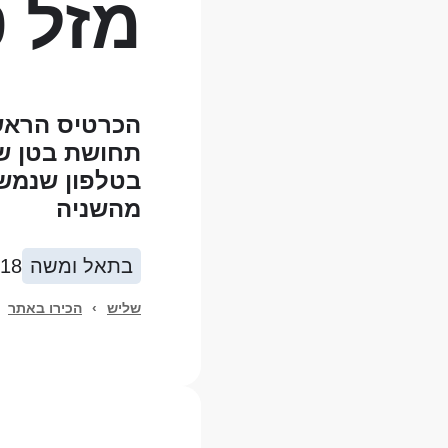
מזל ט
הכרטיס הראשו
תחושת בטן שי
מהשניה
בתאל ומשה
018
שליש
›
הכירו באתר