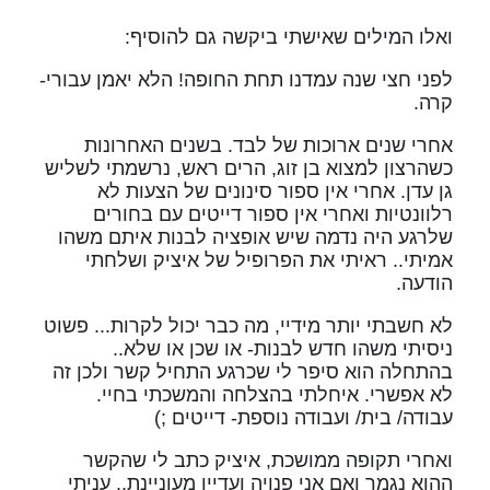
ואלו המילים שאישתי ביקשה גם להוסיף:
לפני חצי שנה עמדנו תחת החופה! הלא יאמן עבורי-
קרה.
אחרי שנים ארוכות של לבד. בשנים האחרונות
כשהרצון למצוא בן זוג, הרים ראש, נרשמתי לשליש
גן עדן. אחרי אין ספור סינונים של הצעות לא
רלוונטיות ואחרי אין ספור דייטים עם בחורים
שלרגע היה נדמה שיש אופציה לבנות איתם משהו
אמיתי.. ראיתי את הפרופיל של איציק ושלחתי
הודעה.
לא חשבתי יותר מידיי, מה כבר יכול לקרות... פשוט
ניסיתי משהו חדש לבנות- או שכן או שלא..
בהתחלה הוא סיפר לי שכרגע התחיל קשר ולכן זה
לא אפשרי. איחלתי בהצלחה והמשכתי בחיי.
עבודה/ בית/ ועבודה נוספת- דייטים ;)
ואחרי תקופה ממושכת, איציק כתב לי שהקשר
ההוא נגמר ואם אני פנויה ועדיין מעוניינת.. עניתי