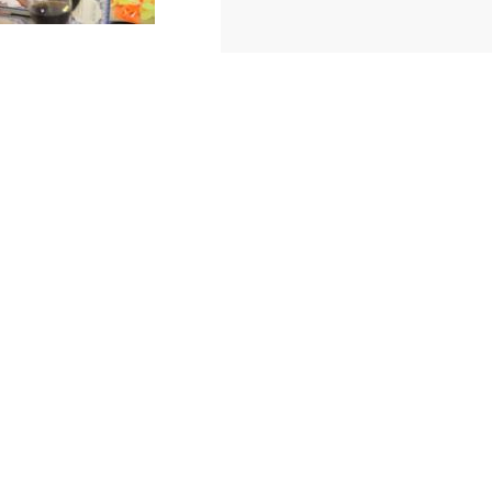
ובאמת כך היה, נ
תקופה ארוכה החל
שלח לי הודעה.וה
זרמתי, ונתתי עו
בפלאפון ותוך יו
זה. ותוך שנה כבר
הקודש שאתם עושי
והרווקות, אנחנו מ
שהכי לא ציפיתם 
תודה!!אוהבים, מור
וכך מתחיל לו עוד
ההכרויות שמחתן 