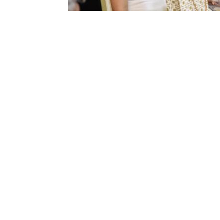
כנסתי לאתר, אך ייאוש, ראיתי והרגשתי שכלום לא מתק
טתי שאני לוקחת הפסקה מהאתר ויוצאת ממנו.. ובדיוק
אמת קצת הודעה מוזרה, וחשבתי לעצמי "הנה עוד בחור,
ד הזדמנות לפני שאני יוצאת להפסקה. וכך היה, התחל
מיים כבר נפגשנו לפגישה הראשונה.כבר בפגישות הראש
 הייתה הצעת נישואין! ופה אני ובעלי חייבים לכם את
ם. תודה שבזכותכם הצלחתי לחזור לחייך ולהיות בשמ
מליצים באהבה ובחום, תכנסו, תנסו ואל תוותרו - כי מנ
לו. ולכם שליש גן עדן, תמשיכו בעשיה שלכם, תודה 
יה וברק סיני :)
 סיפור היכרות מיוחד, עוד שליש גן עדן.. הכרויות לדת
הכי הרבה יהודים בישראל - בהתחייבות.