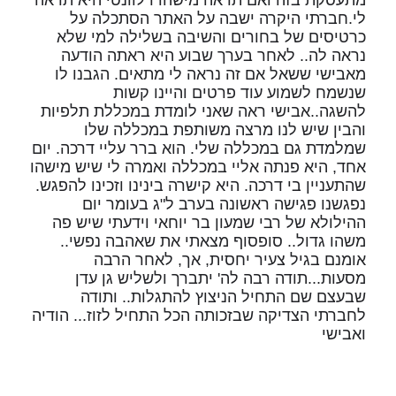
לי.חברתי היקרה ישבה על האתר הסתכלה על
כרטיסים של בחורים והשיבה בשלילה למי שלא
נראה לה.. לאחר בערך שבוע היא ראתה הודעה
מאבישי ששאל אם זה נראה לי מתאים. הגבנו לו
שנשמח לשמוע עוד פרטים והיינו קשות
להשגה..אבישי ראה שאני לומדת במכללת תלפיות
והבין שיש לנו מרצה משותפת במכללה שלו
שמלמדת גם במכללה שלי. הוא ברר עליי דרכה. יום
אחד, היא פנתה אליי במכללה ואמרה לי שיש מישהו
שהתעניין בי דרכה. היא קישרה בינינו וזכינו להפגש.
נפגשנו פגישה ראשונה בערב ל"ג בעומר יום
ההילולא של רבי שמעון בר יוחאי וידעתי שיש פה
משהו גדול.. סופסוף מצאתי את שאהבה נפשי..
אומנם בגיל צעיר יחסית, אך, לאחר הרבה
מסעות...תודה רבה לה' יתברך ולשליש גן עדן
שבעצם שם התחיל הניצוץ להתגלות.. ותודה
לחברתי הצדיקה שבזכותה הכל התחיל לזוז... הודיה
ואבישי