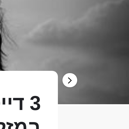
3 די
במזל