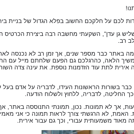
ו!
דות לכם על חלקכם החשוב בפלא הגדול של בניית בית
יש גן עדן", השקעתי מחשבה רבה ביצירת הכרטיס הא
לב רב.
מה באתר כבר מספר שנים, אך זמן רב לא נכנסה לאתר.
שיך הלאה, כהרגלכם גם הפעם שלחתם מייל עם הת
ה אירית לתת עוד הזדמנות נוספת. את עינה צדה השו
בר בשורות הראשונות העידו, לדבריה על אדם בעל ער
ך החליטה, לדבריה, ללחוץ ולשלוח הודעה.
ות, אך לא תמונות. נכון, תמונתי התנוססה באתר, א
. האמת, לא הרגשתי צורך לראות תמונה כי אני מאמין
תה מאוד משמעותית עבורי, וכך גם עבור אירית.