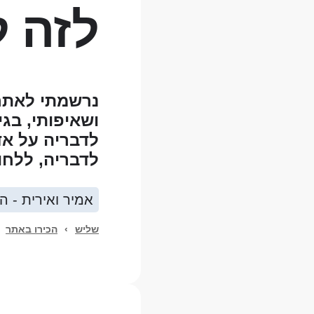
לזה ל
נרשמתי לאתר,
ושאיפותי, בגי
לדבריה על אד
לדבריה, ללחוץ
אמיר ואירית - הכ
שליש
›
הכירו באתר