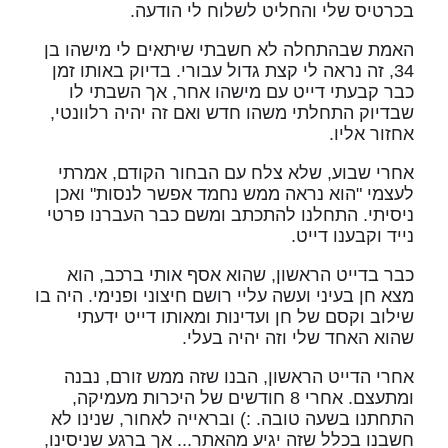
בכרטיס שלי והחליט לשלוח לי הודעה.
האמת שבהתחלה לא חשבתי שיתאים לי מישהו בן
34, זה נראה לי קצת גדול עבורי. בדיוק באותו זמן
כבר קבעתי דייט עם מישהו אחר, אך השבתי לו
שבדיוק התחלתי משהו חדש ואם זה יהיה רלוונטי,
אחזור אליו.
אחרי שבוע, שלא צלח עם הבחור הקודם, אמרתי
לעצמי "הוא נראה ממש נחמד אפשר לנסות" ואכן
ניסיתי. התחלנו להתכתב ומשם כבר העברנו פרטי
נייד וקבענו דייט.
כבר בדייט הראשון, שהוא אסף אותי ברכב, הוא
מצא חן בעיני ועשה עליי רושם חיצוני ופנימי. היה בו
שילוב וקסם של חן ועדינות ומאותו דייט ידעתי
שהוא האחד שלי וזה יהיה בעלי.
אחרי הדייט הראשון, הבנו שזה ממש זורם, נבנה
ומתעצם. אחרי 8 חודשים של היכרות מעמיקה,
התחתנו בשעה טובה. :) ובראייה לאחור, שנינו לא
חשבנו בכלל שזה יגיע מהאתר... אך ברגע שניסינו,