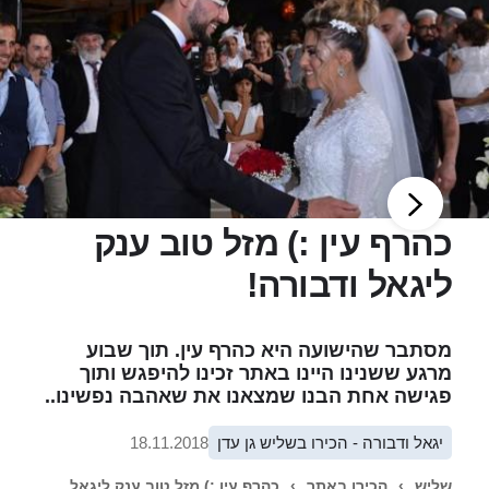
כהרף עין :) מזל טוב ענק
ליגאל ודבורה!
מסתבר שהישועה היא כהרף עין. תוך שבוע
מרגע ששנינו היינו באתר זכינו להיפגש ותוך
פגישה אחת הבנו שמצאנו את שאהבה נפשינו..
יגאל ודבורה - הכירו בשליש גן עדן
18.11.2018
שליש
›
הכירו באתר
›
כהרף עין :) מזל טוב ענק ליגאל