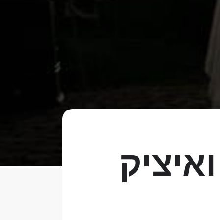
איציק