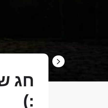
חג שמ
:)