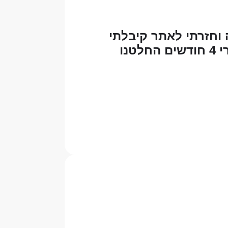
 בהפסקה וחזרתי לאתר קיבלתי
מאיציק הודעה, כבר באותו היום דיברנו בטלפון. ב"ה אחרי 4 חודשים החלטנו