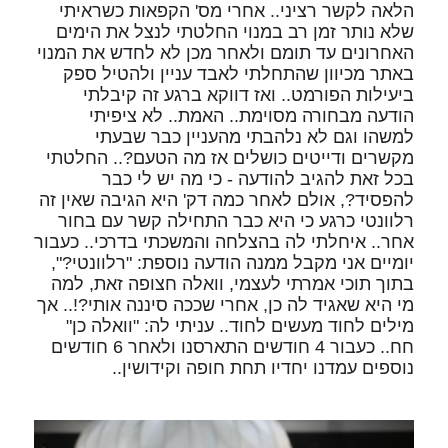
הלאה לקשר רציני.. אחרי מס' הקפאות כשראיתי
שלא נותר זמן רב במנוי החלטתי לנצל את הימים
האחרונים עד תומם ולאחר מכן לא לחדש את המנוי
באתר מכיוון שהתחלתי לאבד עניין ולהטיל ספק
ביעילות הפורמט.. ואז דווקא ברגע זה קיבלתי
הודעה מבחורה מסוימת.. האמת.. לא ציפיתי
למשהו וגם לא נלהבתי מהעניין כבר שבעתי
מקשרים ודייטים כושלים אז מה הטעם?.. החלטתי
בכל זאת להגיב להודעה - כי מה יש לי כבר
להפסיד?, אולם לאחר כמה דק' היא הגיבה שאין זה
רלוונטי כרגע כי היא כבר התחילה קשר עם בחור
אחר.. איחלתי לה בהצלחה והמשכתי בדרכי.. כעבור
יומיים אני מקבל ממנה הודעה נוספת: "רלוונטי?",
בתוך תוכי אמרתי לעצמי, וואלה חצופה זאת, למה
מי היא שאגיד לה כן, אחרי שככה סיננה אותי?!.. אך
מילים לחוד מעשים לחוד.. עניתי לה: "וואלה כן"
חח.. כעבור 4 חודשים התארסנו ולאחר 6 חודשים
נוספים עמדנו יחדיו תחת חופה וקידושין..