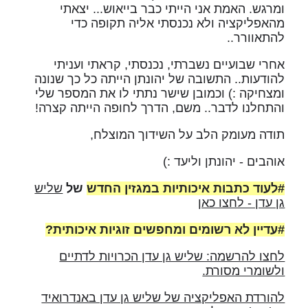
ומרגש. האמת אני הייתי כבר בייאוש... יצאתי
מהאפליקציה ולא נכנסתי אליה תקופה כדי
להתאוורר..
אחרי שבועיים נשברתי, נכנסתי, קראתי ועניתי
להודעות.. התשובה של יהונתן הייתה כל כך שנונה
ומצחיקה :) וכמובן שישר נתתי לו את המספר שלי
והתחלנו לדבר.. משם, הדרך לחופה הייתה קצרה!
תודה מעומק הלב על השידוך המוצלח,
אוהבים - יהונתן וליעד :)
#לעוד כתבות איכותיות במגזין החדש
של
שליש
גן עדן - לחצו כאן
#עדיין לא רשומים ומחפשים זוגיות איכותית?
לחצו להרשמה: שליש גן עדן הכרויות לדתיים
ולשומרי מסורת.
להורדת האפליקציה של שליש גן עדן באנדרואיד