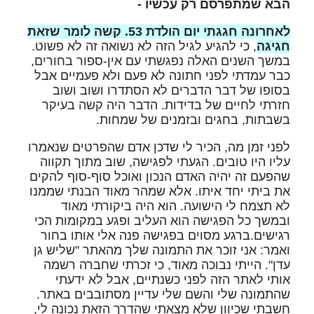
הבא שמתפרסם רק עכשיו -
לאחרונה חגגתי יום הולדת 53. קשה לומר שזאת
חגיגה
, כי להגיע לגיל הזה לא נשואה זה לא פשוט.
במשך השנים האלה נפגשתי עם אין-ספור בחורים,
כבר עמדתי לפני חתונה לא פעם ולא פעמיים אבל
בסופו של דבר הדברים לא הסתדרו ושוב ושוב
חזרתי לחיים של בדידות. הדבר היה קשה בעיקר
בשבתות, בחגים ובזמנים של שמחות.
לפני זמן מה, הכיר לי שדכן אדם שהפרטים שנאמרו
עליו היו טובים. הגעתי לפגישה, שוב מתוך תקווה
שהפעם זה יהיה האדם הנכון ואוכל סוף-סוף להקים
את ביתי יחד איתו. אלא שמהר מאוד הבנתי שממנו
לא תצמח לי הישועה. הוא היה ביקורתי מאוד
ובמשך כל הפגישה הוא העליב ופגע במקומות הכי
רגישים.ברגע מסוים בפגישה פנה אלי אותו בחור
ואמר: אני זוכר את התמונה שלך מהאתר "שליש גן
עדן". הייתי נבוכה מאוד, כי זכרתי שחברה רשמה
אותי לאתר הזה לפני כשנתיים, אבל לא ידעתי
שהתמונה שלי והשם שלי עדיין מסתובבים באתר.
חשבתי שכיוון שלא מצאתי שהדרך הזאת נכונה לי,