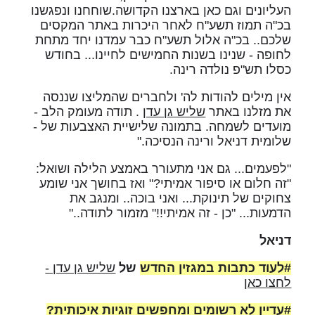
העליונים וגם כאן בארצנו הקדושה.שוחחנו ונפגשנו
בכ"ה תמוז תשע"ח לאחר היכרות באתר המקסים
שלכם.. בכ"ה אלול תשע"ח כבר עמדנו יחד מתחת
לחופה - שנינו בשנות החמישים לחיינו... בחודש
כסלו תש"פ נולדה רינה.
אין מילים להודות לה' ולחברים שהמליצו שננסה
את מזלנו באתר
שליש גן עדן
. תודה מעומק הלב -
מועדים לשמחה. בתמונה שלישיית האצבעות של -
שלומית דניאל ורינה הנסיכה."
"לפעמים... גם אני מתעורר באמצע הלילה ושואל:
"זה חלום או סיפור אמיתי?" ואז בחושך אני שומע
צחוקים של תינוקת... ואני בוכה.. ומנגב את
הדמעות... "כן - זה אמיתי!!" מזמור לתודה.."
דניאל
#לעוד כתבות במגזין החדש
של
שליש גן עדן -
לחצו כאן
#עדיין לא רשומים ומחפשים זוגיות איכותית?