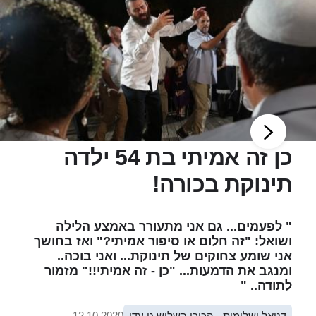
כן זה אמיתי בת 54 ילדה
תינוקת בכורה!
" לפעמים... גם אני מתעורר באמצע הלילה
ושואל: "זה חלום או סיפור אמיתי?" ואז בחושך
אני שומע צחוקים של תינוקת... ואני בוכה..
ומנגב את הדמעות... "כן - זה אמיתי!!" מזמור
לתודה.. "
דניאל ושלומית - הכירו בשליש גן עדן
12.10.2020