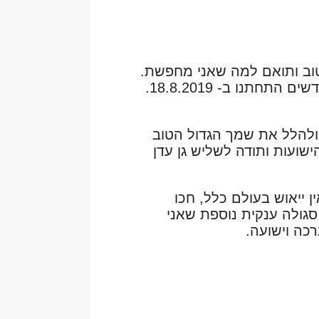
וב ותואם למה שאני מחפשת.
ואכן, נוכחתי לגלות שצדקתי. ️ נפגשנו והיה חיבור טוב ומהיר ולאחר 4 חודשים התחתנו ב- 18.8.2019.
 ולהלל את שמך הגדול הטוב
ישועות ותודה לשליש גן עדן
 ייאוש בעולם כלל, חכו
סגולה ענקית נוספת שאני
כה וישועה.