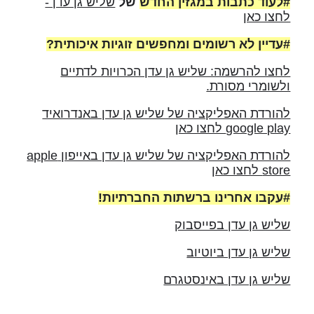
#לעוד כתבות במגזין החדש
של
שליש גן עדן -
לחצו כאן
#עדיין לא רשומים ומחפשים זוגיות איכותית?
לחצו להרשמה: שליש גן עדן הכרויות לדתיים
ולשומרי מסורת.
להורדת האפליקציה של שליש גן עדן באנדרואיד
google play לחצו כאן
להורדת האפליקציה של שליש גן עדן באייפון apple
store לחצו כאן
#עקבו אחרינו ברשתות החברתיות!
שליש גן עדן בפייסבוק
שליש גן עדן ביוטיוב
שליש גן עדן באינסטגרם