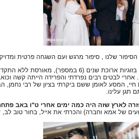
סיפור שלנו , סיפור מרגש ועם השגחה פרטית ומדויק
שמי רעות , הייתי בזוגיות ארוכת שנים (6 במספר)
. אחרי לבטים רבים נפרדתי והפרידה הייתה קשה וכו
יי, המסע לאומן ששם ביקרתי בציון של רבי נחמן, הב
ם תגן עלינו.
זרה לארץ שזה היה כמה ימים אחרי ט"ו באב פתחת
ים של אמא וחברה) והכרתי את אייל, בחור טוב לב, ש