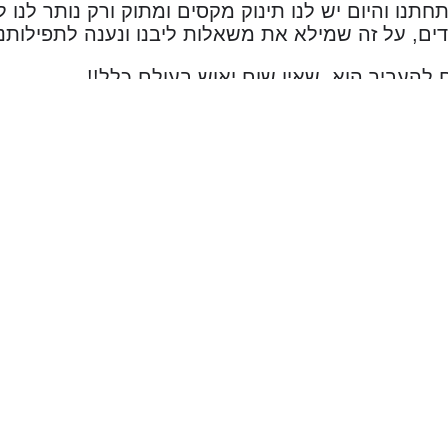
בני 36 כשהתחתנו והיום יש לנו תינוק מקסים ומתוק ורק נותר 
דים, על זה שמילא את משאלות ליבנו ונענה לתפילותנו
 להעביר הוא, שאין שום יאוש בעולם כלל!!
 גן עדן, אתם השליחים
 רעות ואייל סנדר:)
גזין החדש של
שליש גן עדן - לחצו כאן
ם ומחפשים זוגיות איכותית?
יש גן עדן הכרויות לדתיים ולשומרי מסורת.
יש גן עדן באנדרואיד google play לחצו כאן
ש גן עדן באייפון apple store לחצו כאן
רשתות החברתיות!