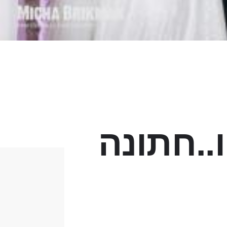
ת - ו..חתונה