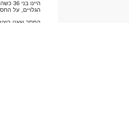
היינו 
הגלויים, על החס
המסר שאנו רוצים
תודה לאתר שליש
אוהבים ומוקירים
#לעוד כתבות במ
#עדיין לא רשומי
לחצו להרשמה: של
להורדת האפליקציה של של
להורדת האפליקציה של שלי
#עקבו אחרינו ב