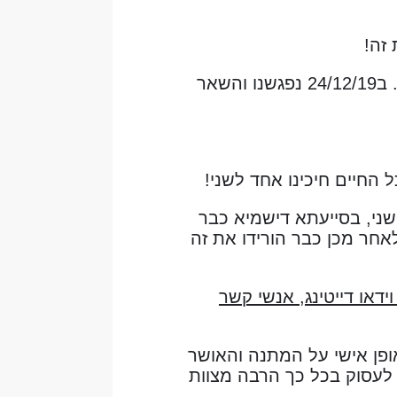
זה!
בגישה קצת סקפטית נכנסנו כל אחד לאתר ותוך זמן קצר התחלנו לדבר. ב24/12/19 נפגשנו והשאר
 החיים חיכינו אחד לשני!
1/ בין הגל הראשון לגל השני, בסייעתא דישמיא כבר
ו עוד להתחתן עם 250 מוזמנים ויום לאחר מכן כבר הורידו את זה
דאו דייטינג, אנשי קשר
אופן אישי על המתנה והאושר
לעסוק בכל כך הרבה מצוות