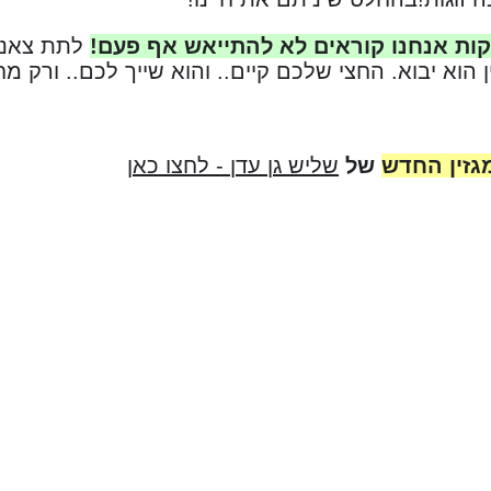
וקות אנחנו קוראים לא להתייאש אף פעם!
לתת צאנס
הוא יבוא. החצי שלכם קיים.. והוא שייך לכם.. ורק מ
גזין החדש
של
שליש גן עדן - לחצו כאן
ם ומחפשים זוגיות איכותית?
יש גן עדן הכרויות לדתיים ולשומרי מסורת.
יש גן עדן באנדרואיד google play לחצו כאן
ש גן עדן באייפון apple store לחצו כאן
רשתות החברתיות!
סבוק