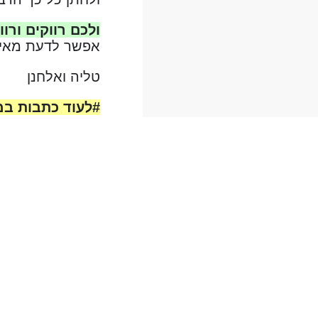
ולכם רווקים ורו
אפשר לדעת מאין 
טליה ואלחנן
#לעוד כתבות במ
#עדיין לא רשומי
לחצו להרשמה: של
להורדת האפליקציה של של
להורדת האפליקציה של שלי
#עקבו אחרינו ב
שליש גן עדן בפיי