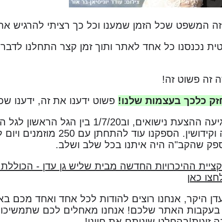
ה המשפט שכל הזמן שמענו וכל כך רציתי להרגיש את 
 זה פשוט זה!
זק כלכך בעצמות שלנו!
פשוט ידענו את זה, ידענו שכל
ב19/3/20 כבר הגיעה ההצעת נישואים, וב7/20
עמדנו תחת חופה וקידושין. הספקנ
יית ההיכרויות החדשה מבית שליש גן עדן - הכוללת וי
חצו כאן
עדן היקר, אנחנו רוצים להודות לכל אחד ואחד מכם ב
 בעקבות האתר שלכם! אנחנו מאחלים לכם שתמשיכו 
 זוגות!בהחלט שיניתם את חיינו!