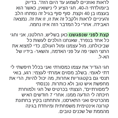
לראות ואוזניים לשמוע עד היום הזה". בדיוק
ביומולדתי ה-40, חגי הציע לי נישואין, כאשר הוא
בעצמו בן 40 וקצת. סוף סוף בגיל זה נפתחו הלב
והעיניים לראות ולקבל זה את זו, זו את זה. נמצאה
האבידה. אחרי כל המדבר הזה איזו נחמה.
קצת לפני שנפגשנו
כאן בשליש, החלטנו, אני וחגי
כל אחד בנפרד, שאנחנו הולכים לעשות כל
שביכולתנו, מול עצמנו ומול העולם, כדי למצוא את
החצי השני פה על פני האדמה, והשאר- בידיו של
הא-ל.
חגי הגדיר את עצמו כמסורתי ואני בכלל חיפשתי לי
דתי לאומי. בשלב מסוים אמרתי לעצמי: רגע, בואי
תנסי גם בקטגוריות אחרות, מה יכול להיות, הרי את
מחפשת איש טוב ולא כותרות. נכנסתי
ל"מסורתיים", הצצתי בכרטיס של חגי ולמוחרת
חיכתה לי הודעה ממנו. אחרי 7 חודשים האיש
מהכרטיס ואני התארסנו, והתחתנו בקיץ בחתונת
קורונה אינטימית משפחתית ומיוחדת בגינה
מהממת של שכנים טובים.