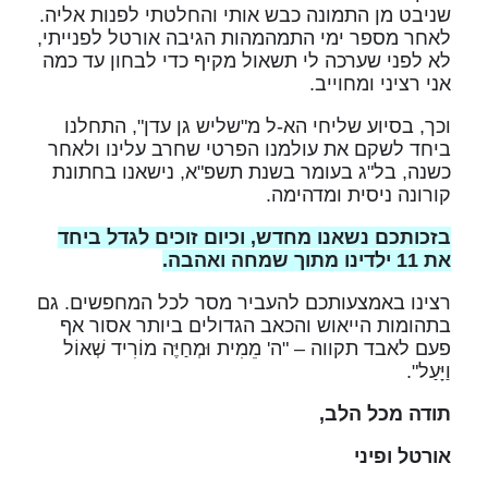
שניבט מן התמונה כבש אותי והחלטתי לפנות אליה.
לאחר מספר ימי התמהמהות הגיבה אורטל לפנייתי,
לא לפני שערכה לי תשאול מקיף כדי לבחון עד כמה
אני רציני ומחוייב.
וכך, בסיוע שליחי הא-ל מ"שליש גן עדן", התחלנו
ביחד לשקם את עולמנו הפרטי שחרב עלינו ולאחר
כשנה, בל"ג בעומר בשנת תשפ"א, נישאנו בחתונת
קורונה ניסית ומדהימה.
בזכותכם נשאנו מחדש, וכיום זוכים לגדל ביחד
את 11 ילדינו מתוך שמחה ואהבה
.
רצינו באמצעותכם להעביר מסר לכל המחפשים. גם
בתהומות הייאוש והכאב הגדולים ביותר אסור אף
פעם לאבד תקווה – "ה' מֵמִית וּמְחַיֶּה מוֹרִיד שְׁאוֹל
וַיָּעַל".
תודה מכל הלב,
אורטל ופיני