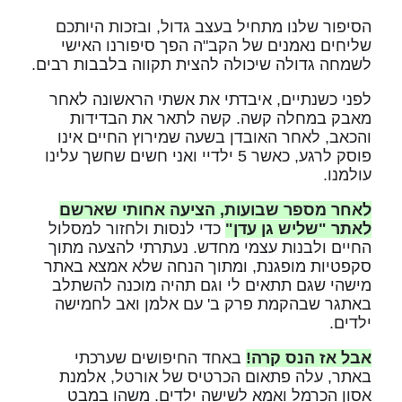
הסיפור שלנו מתחיל בעצב גדול, ובזכות היותכם
שליחים נאמנים של הקב"ה הפך סיפורנו האישי
לשמחה גדולה שיכולה להצית תקווה בלבבות רבים.
לפני כשנתיים, איבדתי את אשתי הראשונה לאחר
מאבק במחלה קשה. קשה לתאר את הבדידות
והכאב, לאחר האובדן בשעה שמירוץ החיים אינו
פוסק לרגע, כאשר 5 ילדיי ואני חשים שחשך עלינו
עולמנו.
לאחר מספר שבועות, הציעה אחותי שארשם
לאתר
"שליש גן עדן"
כדי לנסות ולחזור למסלול
החיים ולבנות עצמי מחדש. נעתרתי להצעה מתוך
סקפטיות מופגנת, ומתוך הנחה שלא אמצא באתר
מישהי שגם תתאים לי וגם תהיה מוכנה להשתלב
באתגר שבהקמת פרק ב' עם אלמן ואב לחמישה
ילדים.
אבל אז הנס קרה!
באחד החיפושים שערכתי
באתר, עלה פתאום הכרטיס של אורטל, אלמנת
אסון הכרמל ואמא לשישה ילדים. משהו במבט