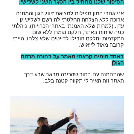
הסיפור שלנו מתחיל בין הסגר השני לשלישי.
אני אחרי המון תפילות למציאת זיווג הגון והמתנה
ארוכה ללא הצלחה החלטתי להירשם לשליש גן
עדן. (למרות שלא האמנתי באתרי הכרויות). ניהלתי
כמה שיחות באתר, חלקם נגמרו ללא שום
התקדמות וחלקם הובילו לדייטים שלא צלחו. הייתי
קרובה מאוד לייאוש.
באחד הימים קראתי מאמר על בחורה מרמת
הגולן
שהתחתנה עם בחור שהכירה מבאר שבע דרך
האתר וזה האיר לי תקווה קטנה בלב.