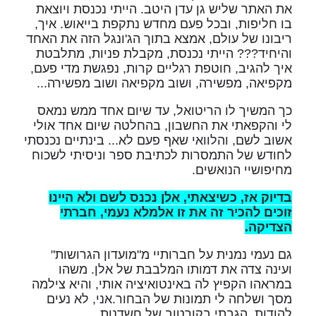
את האתר שליש גן עדן היטב. הייתי נכנסת ויוצאת
בו חליפות, ובכל פעם מחדש נתקפת בייאוש. איך,
ריבונו של עולם, אמצא בתוך הג'ונגל הזה את האחד
והיחיד??? הייתי נכנסת, מקבלת פניות, מתלבטת
איך להגיב, חוטפת רגליים קרות, נפגשת מדי פעם,
מקפיאה, מפשירה, ושוב מקפיאה ושוב מפשירה...
כך המשיך לו הריטואל, עד שיום אחד ממש נמאס
לי והקפאתי את החשבון, בהחלטה שיום אחד אולי
אשוב לשם, והלוואי שאף פעם לא... בינתיים נכנסתי
לחודש של התמסרות לכתיבת ספר וניסיתי לשכוח
מחיפושיי הנואשים.
בדיוק אז, כשיצאתי, אלן נכנס לשם ולא היינו
זוכים להכיר זה את זו אלמלא נעמי, חברתי
הצדיקה.
גם נעמי נמנית על חברותיי מ"מועדון הגרושות"
ועינה צדה את דמותו המלבבת של אלן. משהו
במראהו הקפיץ לה באינטואיציה אותי, והיא צילמה
מסך ושלחה לי תמונות של הבחור.אני, לא נעים
להודות, הגבתי בקורטוב של חשדנות.