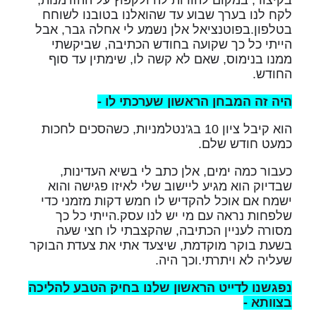
לקח לנו בערך שבוע עד שהואלנו בטובנו לשוחח
בטלפון.בפוטנציאל אלן נשמע לי אחלה גבר, אבל
הייתי כל כך שקועה בחודש הכתיבה, שביקשתי
ממנו בנימוס, שאם לא קשה לו, שימתין עד סוף
החודש.
היה זה המבחן הראשון שערכתי לו -
הוא קיבל ציון 10 בג'נטלמניות, כשהסכים לחכות
כמעט חודש שלם.
כעבור כמה ימים, אלן כתב לי בשיא העדינות,
שבדיוק הוא מגיע ליישוב שלי לאיזו פגישה והוא
ישמח אם אוכל להקדיש לו חמש דקות מזמני כדי
שלפחות נראה עם מי יש לנו עסק.הייתי כל כך
מסורה לעניין הכתיבה, שהקצבתי לו חצי שעה
בשעת בוקר מוקדמת, שיצעד אתי את צעדת הבוקר
שעליה לא ויתרתי.וכך היה.
נפגשנו לדייט הראשון שלנו בחיק הטבע להליכה
בצוותא -