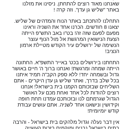
שאנחנו מאוד רוצים להתחתן. ניסינו את מזלנו
באתר "שליש גן עדן". וזה קרה !
התחלנו להתכתב באתר הנוח והמדהים של שליש.
יצאנו 8 חודשים. הכרנו אחד את השניה וראינו
מפעם לפעם שזה זה! בט"ו באב התש"פ הייתה
הצעת הנישואין המרגשת אל מול הנוף עוצר
הנשימה של ירושלים עיר הקודש מטיילת ארמון
הנציב!
התחתנו בירושלים בכט' באייר התשפ"א. החתונה
הייתה שמחה ומרגשת! ואנחנו ברוך ה' חיים באושר
גדול ובשמחה יחד! ללא ספק הקב"ה תמיד איתנו
בכל שלב בדרך, ואתר שליש גן עדן היקרים - אתם
השליחים שבזכותם הקמנו בית בישראל! אנחנו
רוצים להודות לכל אחד ואחת מכם על האושר
הגדול שגרמתם לנו ובזכותכם עמדנו תחת חופה
וקידושין ונישאנו אחד לשניה. אתם עושים עבודת
קודש יומיומית!
אין דבר נעלה וגדול מלהקים בית בישראל - והרבה
בתים בישראל נבנים ומוקמים בזכות העשייה