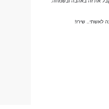
קבל את זה באהבה ובשמחה.
לאשתי.. שירז!