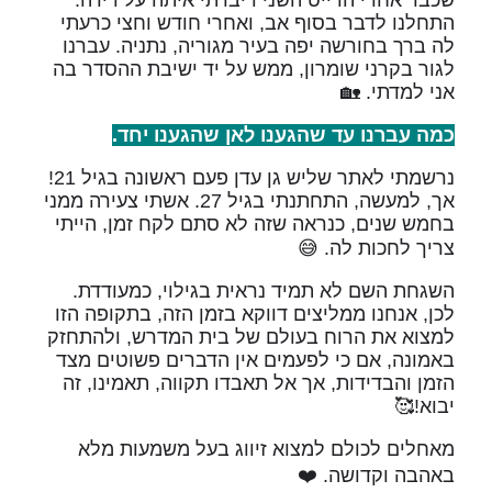
התחלנו לדבר בסוף אב, ואחרי חודש וחצי כרעתי
לה ברך בחורשה יפה בעיר מגוריה, נתניה. עברנו
לגור בקרני שומרון, ממש על יד ישיבת ההסדר בה
אני למדתי. 🏡
כמה עברנו עד שהגענו לאן שהגענו יחד.
נרשמתי לאתר שליש גן עדן פעם ראשונה בגיל 21!
אך, למעשה, התחתנתי בגיל 27. אשתי צעירה ממני
בחמש שנים, כנראה שזה לא סתם לקח זמן, הייתי
צריך לחכות לה. 😅
השגחת השם לא תמיד נראית בגילוי, כמעודדת.
לכן, אנחנו ממליצים דווקא בזמן הזה, בתקופה הזו
למצוא את הרוח בעולם של בית המדרש, ולהתחזק
באמונה, אם כי לפעמים אין הדברים פשוטים מצד
הזמן והבדידות, אך אל תאבדו תקווה, תאמינו, זה
יבוא!🥰
מאחלים לכולם למצוא זיווג בעל משמעות מלא
באהבה וקדושה. ❤️