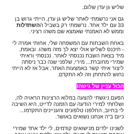
שליש גן עדן שלום,
גם אני נרשמתי לאתר שליש גן עדן, הייתי גרוש בן
33 עם ילד אחד. נרשמתי רק בשביל ה
השתדלות
וממש לא האמנתי שאמצא שם משהו רציני.
באחת השבתות עם המשפחה שלי, אחותי אמרה לי
- תיכנס לשליש אולי יצא לך מזה משהו. ובאמת,
מיד בצאת השבת נכנסתי לאתר. נכנסתי וראיתי
שמירי מחוברת... מירי, שלפני שנה כבר ניסתה
ליצור איתי קשר באמצעות האתר, אבל אז לא הייתי
נחוש להתחתן וזה לא התקדם.
הכול עניין של גישה!
הפעם ניגשתי להצעה במלוא הרצינות הראויה לה,
ושלחתי למירי הודעה עם הזמנה לדייט, היא השיבה
לי בחיוב, החלפנו טלפונים והעניינים התקדמו...
כיום ב"ה אנחנו נשואים באושר.
לשנינו ילדים מנישואים קודמים, לי ילד אחד שמירי