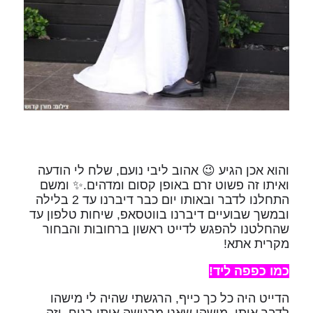
והוא אכן הגיע 😉 אהוב ליבי נועם, שלח לי הודעה
ואיתו זה פשוט זרם באופן קסום ומדהים.✨ ומשם
התחלנו לדבר ובאותו יום כבר דיברנו עד 2 בלילה
ובמשך שבועיים דיברנו בווטסאפ, שיחות טלפון עד
שהחלטנו להפגש לדייט ראשון ברחובות והבחור
מקרית אתא!
כמו כפפה ליד!
הדייט היה כל כך כייף, הרגשתי שהיה לי מישהו
לדבר איתו, מישהו שאני מרגישה איתו בנוח. וזה