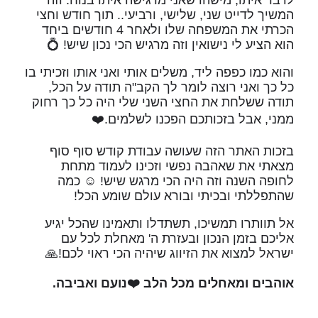
המשיך לדייט שני, שלישי, ורביעי.. תוך חודש וחצי
הכרתי את המשפחה שלו ולאחר 4 חודשים ביחד
הוא הציע לי נישואין וזה מרגיש הכי נכון שיש! 💍
והוא כמו כפפה ליד, משלים אותי ואני אותו וזכיתי בו
כל כך ואני רוצה לומר לך הקב"ה תודה על הכל,
תודה ששלחת את החצי השני שלי היה כל כך רחוק
ממני, אבל בזכותכם הפכנו לשלמים.❤️
בזכות האתר הזה שעושה עבודת קודש סוף סוף
מצאתי את שאהבה נפשי וזכינו לעמוד מתחת
לחופה השנה וזה היה הכי מרגש שיש! ☺️ כמה
שהתפללתי ובכיתי ובורא עולם שומע הכל!
אל תוותרו תמשיכו, תשתדלו ותאמינו שהכל יגיע
אליכם בזמן הנכון ובעזרת ה' מאחלת לכל עם
ישראל למצוא את הזיווג שיהיה הכי ראוי לכם!🙏
אוהבים ומאחלים מכל הלב ❤️
נועם ואביבה.