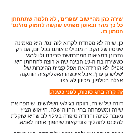
שירה כהן מהיישוב 'עופרים', לא חלמה שתתחתן
כל כך מהר ובאופן מפתיע שקשה לחמוק מה'נס'
הטמון בו.
כן, שירה לא מפחדת לקרוא לזה 'נס'. היא מאמינה
שניסיו של הקב"ה מובילים אותנו בכל יום, אם רק
נתבונן במציאות המתרחשת סביבנו ולו לרגע.
כששירה בת ה-19 הבינה שהיא רוצה להתחתן היא
אפילו לא הורידה את אפליקציית ההיכרות של
'שליש גן עדן', אבל איכשהו האפליקציה הותקנה
אצלה בטלפון, מכיוון לא צפוי.
זה קרה בחג סוכות, לפני כשנה.
דודה של שירה, רווקה בגילאי השלושים, שיתפה את
שירה ומשפחתה בחיי ההווה שלה. הייאוש הציץ
מעבר לפינה והדודה סיפרה בגילוי לב שהיא שוקלת
להיכנס לתהליך פונדקאות שיהפוך אותה לאמא.