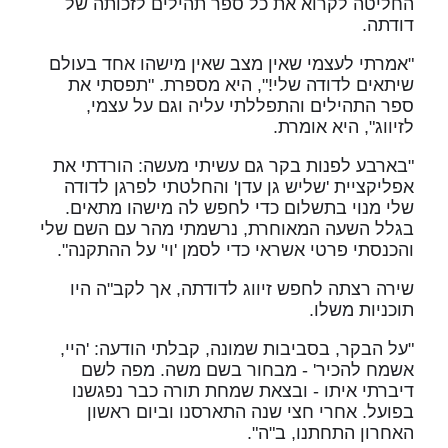
החליטה לקרוא את כל ספר תהילים לזכותה של
דודתה.
"אמרתי לעצמי שאין מצב שאין מישהו אחד בעולם
שיתאים לדודה שלי!", היא מספרת. "תפסתי את
ספר התהילים והתפללתי עליה וגם על עצמי,
לזיווג", היא אומרת.
"בארבע לפנות בקר גם עשיתי מעשה: הורדתי את
אפליקציית 'שליש גן עדן' והחלטתי לפרגן לדודה
שלי מנוי בתשלום כדי לחפש לה מישהו מתאים.
בגלל השעה המאוחרת, נרשמתי מהר עם השם שלי
והכנסתי פרטי אשראי כדי לסמן 'וי' על ההתקנה".
שירה רצתה לחפש זיווג לדודתה, אך לקב"ה היו
תוכניות משלו.
"על הבקר, בסביבות שמונה, קבלתי הודעה: 'היי,
אשמח להכיר' - מבחור בשם משה. מפה לשם
דיברתי איתו - ובצאת שמחת תורה כבר נפגשנו
בפועל. אחרי חצי שנה התארסנו וביום ראשון
האחרון התחתנו, ב"ה".