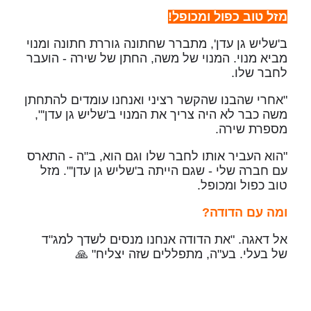
מזל טוב כפול ומכופל!
ב'שליש גן עדן', מתברר שחתונה גוררת חתונה ומנוי
מביא מנוי. המנוי של משה, החתן של שירה - הועבר
לחבר שלו.
"אחרי שהבנו שהקשר רציני ואנחנו עומדים להתחתן
משה כבר לא היה צריך את המנוי ב'שליש גן עדן'",
מספרת שירה.
"הוא העביר אותו לחבר שלו וגם הוא, ב"ה - התארס
עם חברה שלי - שגם הייתה ב'שליש גן עדן'". מזל
טוב כפול ומכופל.
ומה עם הדודה?
אל דאגה. "את הדודה אנחנו מנסים לשדך למג"ד
של בעלי. בע"ה, מתפללים שזה יצליח" 🙏