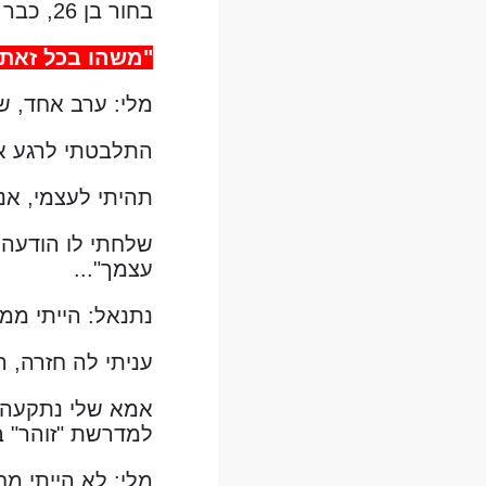
בחור בן 26, כבר לא ממש צעיר, רוב החברים נשואים ואני עוד מחפש... 😃
"משהו בכל זאת ג
מלי: ערב אחד, ש
התלבטתי לרגע אם
תהיתי לעצמי, אנח
שלחתי לו הודעה,
עצמך"...
נתנאל: הייתי ממ
עניתי לה חזרה, 
למדרשת "זוהר" ב
מלי: לא הייתי מח