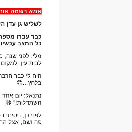
אמא רשמה אותי 
לשליש גן עדן הי
כבר עברו מספר 
כל המצב עכשיו
מלי: לפני שנה, ס
לבית עין, למקום 
היה לי כבר הרבה 
בלחץ...🙃
נתנאל: יום אחד 
השתדלות!" 😅
לפני כן, ניסיתי
פה ושם, אצל ההו