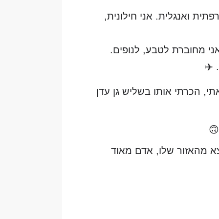
ריז לארץ בגיל 21, הייתי מורה לצרפתית ואנגלית. אני חילונית,
ני 6 שנים והגעתי לגובה 5.500 מטר. 🏔️ אני מחוברת לטבע, לנופים.
 ✈️
י, הכרתי אותו בשליש גן עדן
🙃
ימונה, אלמן שהיה בזוגיות 48 שנה ולא יצא מהאזור שלו, אדם מאוד