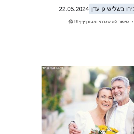
רו בשליש גן עדן
22.05.2024
›
סיפור לא שגרתי ומטורףףף!!! 😱