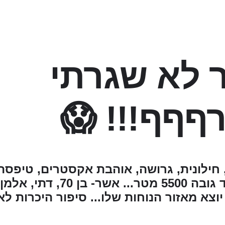
 לא שגרתי
ףףף!!! 😱
יוצא מאזור הנוחות שלו... סיפור היכרות ל