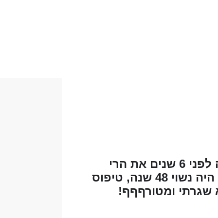
מישל- בת 67, חילונית, גרושה, אוהבת אקסטרים, טיפסה לפני 6 שנים את הרי
ההימלאיה, עד גובה 5500 מטר... אשר- בן 70, דתי, אלמן היה נשוי 48 שנה, טיפוס
א שגרתי ומטורףףף!