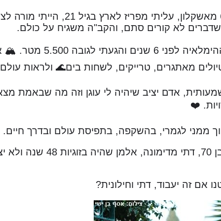
אני מישל, בת 67 מאשקלון, עליתי מפ
שדברים לא קורים סתם, והקב"ה משגיח על כולם.
טיפסתי על הרי ההימלאיה לפ
ולים מאתגרים, טרייקים, לשחות בים🌊 ולראות עולם.
מעותית, אדם יציב שיהיה לי עוגן וזה מה שבאמת מצאת
יות. ❤️
 ממני לגמרי, בהשקפה, בתפיסת עולם ובדרך חיים. 
הכרתי את אשר בן 70, דתי מד
 אם זה יעבוד, דתי וחילונית?