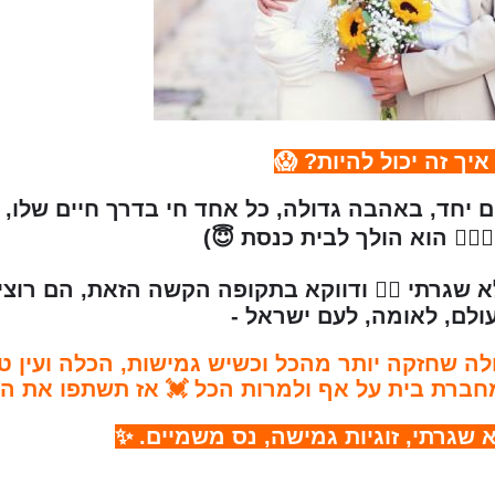
איך זה יכול להיות? 😱
ם יחד, באהבה גדולה, כל אחד חי בדרך חיים שלו,
🏻‍♀️ הוא הולך לבית כנסת 😇)
 שגרתי 👈🏼 ודווקא בתקופה הקשה הזאת, הם רוצי
ולם, לאומה, לעם ישראל -
ה שחזקה יותר מהכל וכשיש גמישות, הכלה ועין ט
מחברת בית על אף ולמרות הכל 💓 אז תשתפו את המ
 שגרתי, זוגיות גמישה, נס משמיים. ✨