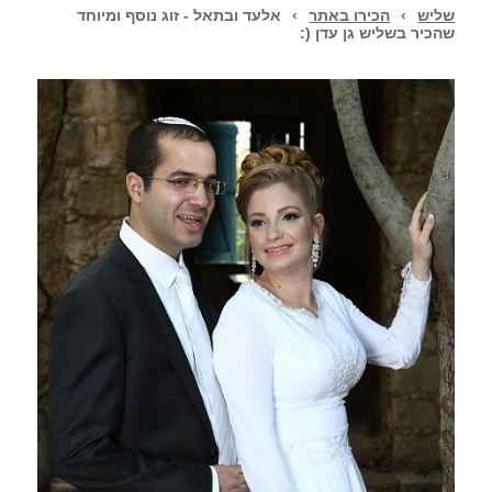
שליש
›
הכירו באתר
›
אלעד ובתאל - זוג נוסף ומיוחד
שהכיר בשליש גן עדן (: