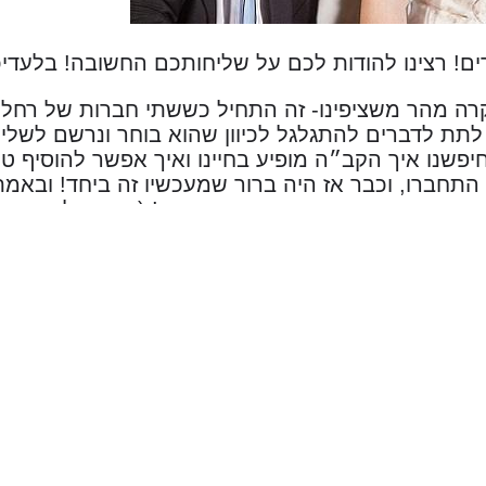
רים! רצינו להודות לכם על שליחותכם החשובה! בלעדיכ
קרה מהר משציפינו- זה התחיל כששתי חברות של רח
 לתת לדברים להתגלגל לכיוון שהוא בוחר ונרשם לשליש
חיפשנו איך הקב״ה מופיע בחיינו ואיך אפשר להוסיף ט
התחברו, וכבר אז היה ברור שמעכשיו זה ביחד! ובאמ
זרם בחסדי שמים במהירות ובשמחה! (ואנחנו לא ממהיר
 כי אין לנו שום אנשים משותפים.. אז זה הסיפור של
אנחנו ביחד. אבל זה לא היה קורה אם לא היינו עושים
חידוש כי אתה יכול לבחור ולנווט את ההיכרות, וזו דרך
לה מודים לכם על ששידכתם ביננו. שתמשיכו לשדך עוד