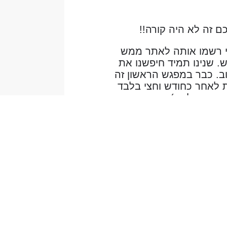
ם זה לא היה קורה!!
לי רשמו אותה לאתר ממש
. שנינו תמיד חיפשנו את
וב. כבר במפגש הראשון זה
ת לאחר כחודש וחצי בלבד
י ההחלטה). הסיכוי שהיינו
נו הקטן, מלא בחסד של הקב״ה,
 את הצעד הראשוני הזה -
 מצויינת!
 זוגות רבים בעם ישראל!