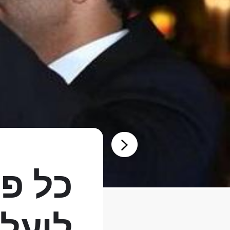
כל פ
ליעל