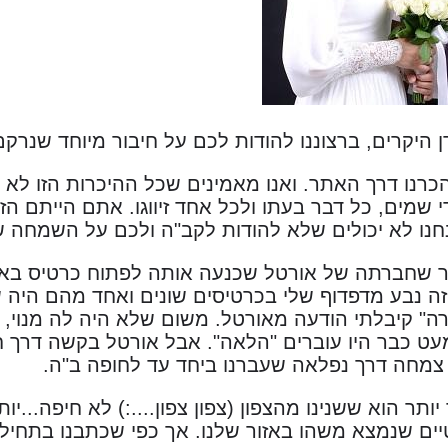
ן היקרים, ברצוננו להודות לכם על חיבור מיוחד שנרק
הכרנו דרך האתר. ואנו מאמינים שכל ההיכרות הזו לא 
די שמים, כל דבר בעתו ולכל אחד זיווגו. אתם הייתם 
חנו לא יכולים שלא להודות לקב"ה ולכם על השמחה ש
 שחברתה של אורטל שכנעה אותה לפתוח כרטיס באת
ה נבע מדפדוף שלי בכרטיסים שונים ואחד מהם היה 
ה" קיבלתי הודעה מאורטל. משום שלא היה לה מנוי,
עט כבר היו עוברים "הלאה". אבל אורטל בקשה דרך 
צמחה דרך נפלאה שעברנו ביחד עד לחופה ב"ה.
תר הוא ששנינו מהצפון (צפון צפון....:) לא חיפה...יות
טיים שנמצא משהו באזור שלנו. אך כפי שכתבנו בתחילה