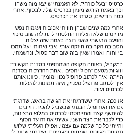
כרטיס "בעל כורחי". לא האמנתי שייצא מזה משהו
וכך באמת הורגש מעיון בכרטיס שלי. לבסוף, אחרי
כמה חודשים, סגרתי את הכרטיס.
אחרי כמה שנים שבהן חוויתי אכזבות ועגמות נפש
מדייטים שלא הצליחו החלטתי לתת לזה שוב סיכוי
והפעם הרגשתי שאני רוצה באמת שזה יצליח.
הסביבה הקרובה חיזקה אותי, אבי ואחותי יעל תמכו
בי וחזרו ואמרו שאין בזה שום דבר פסול. ונרשמתי.
במקביל, באותה תקופה השתתפתי בסדנת תקשורת
וזוגיות מטעם "הכול יחסים". אחת ההדרכות בסדנה
הייתה "איך לכתוב פרופיל נכון ומזמין". כיוונו אותנו
איך לכתוב פרופיל מעניין, איזה תמונות להעלות
לכרטיס ועוד.
אז ככה, אחרי ששדרגתי את הגישה בראש, שדרגתי
גם את הפרופיל. הבנתי שבשביל להכיר, חייבים
להיחשף קצת והתייחסתי לכרטיס במלוא הרצינות,
כדי לכבד את הצד השני. עשיתי את זה עד הסוף
והייתי כל כך שלמה עם עצמי, אפילו העליתי שלוש
תמונות מגוונות, שמחות ומעניינות. שידרתי שטוב לי