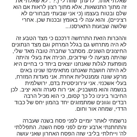
שאלתי אותו: "לדעתך שווה לי (:?". לא שאלתי את
זה מתוך התנשאות, אלא מתוך רצון לראות אם הוא
שלם ובטוח בעצמו (כי אני שבעתי מבחורים לא
רציניים). והוא ענה לי באומץ ובכנות שכן. אחרי
שלושה שבועות התארסנו...
וההכרות הזאת התרחשה דרככם כי מצד הטבע זה
לא היה מתרחש גם בגלל המרחק וגם מצד הנתונים
החיצונים השונים. מסתבר שחברה טובה מאד שלי,
שהיתה מציעה לי שידוכים, הכירה את בעלי והיתה
מופתעת לגלות שאנחנו יוצאים ביחד כי בחיים היא
לא היתה חושבת שאנחנו מתאימים! שנינו באים
מרקע שונה וממנטליות אחרת. אני מעדות המזרח,
בעלי אשכנזי. אני עירוניסטית בדם, ירושלמית
בנשמה והוא מושבניק. אני רוח סערה והוא יציב. לכן
החיבור בינינו כל כך קסום, כי הוא מכיל הרבה
רבדים וגוונים שמתמזגים יחד בהמון יחס של כבוד
הדדי, שמחה אור וחום.
נרשמתי לאתר יומיים לפני פסח בשנה שעברה
והתחתנתי ארבע ימים לפני פסח השנה. התפללתי
לה' וייחלתי בליבי שזה הפסח האחרון שאני עושה