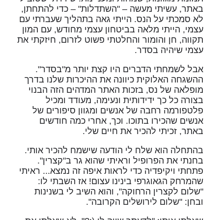
באתר, עשיתי מעשה – "השתדלות" – כדי להתחתן,
לא סמכתי על הנס. הייתי גאה בתהליך שעברתי עם
עצמי, הייתי מלאה בביטחון עצמי מחודש, עם המון
תקווה, חן והומור והחלטתי פשוט לזרום, חיזקתי את
עצמי שיהיה בסדר.
אבל לשמחתי הדברים היו קצת יותר מ"בסדר".
ההשגחה האלוקית כיוונה את ההיכרות שלנו בדרך
מופלאה של נס, בזכות האתר המדהים הזה הבנוי
בצורה כל כך ידידותית ונעימה, מעודד ומכיל
פלטפורמה רחבה של אנשים ומגוון סיפורים של
אנשים שהכירו בתוכו. וכך, אחרי כמה חודשים
באתר, זכיתי להכיר את חיים שלי.
בהתחלה הוא שלח לי הודעה שישמח להכיר אותי.
בחנתי את הפרופיל וראיתי שהוא גר ב"קצרין".
פתחתי ויקיפדיה כדי לראות איפה זה נמצא... ראיתי
שהמרחק הגאוגרפי בינינו עצום! אז השבתי לו:
"שלום לקצרין הרחוקה", והוא השיב לי בשנינות
ובחן: "שלום לירושלים הקרובה".