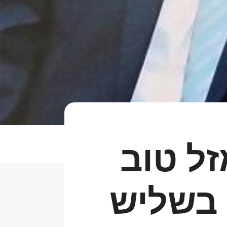
זל טוב
 בשליש