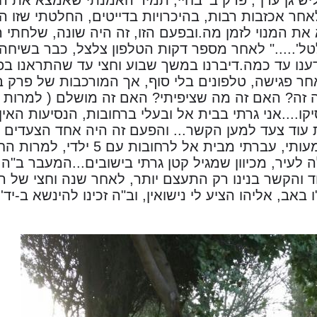
אחר אכזבות רבות, בהיכרויות בדייטים, החלטתי שזו
את המנוי לזמן מה.ובפעם הזו, זה היה שונה, שלחתי
טל'....." לאחר מספר דקות הטלפון צלצל, כבר בשיחה 
ענו עד כמה.דיברנו במשך שבוע וחצי עד שהתראנו ב
חר פגישה, טלפונים בלי סוף, אך המורכבות של פרק ב
 זה? האם זה מה שציפיתי? האם זה מושלם ( למרות ש
....אני גרתי בבית אל ובעלי ברחובות, הנסיעות האין ס
וד צעד למען הקשר... והפעם זה היה אחד הצעדים הגד
אך גם מאוד משמעותי, עברתי מבית א
ה לעיר, מכיוון שמגיל קטן גרתי בישובים...המעבר ב"ה 
 והקשר בנינו רק התעצם יותר, לאחר שנה וחצי של הי
 באב, אליהו הציע לי נישואין, וב"ה זכינו להינשא ב-