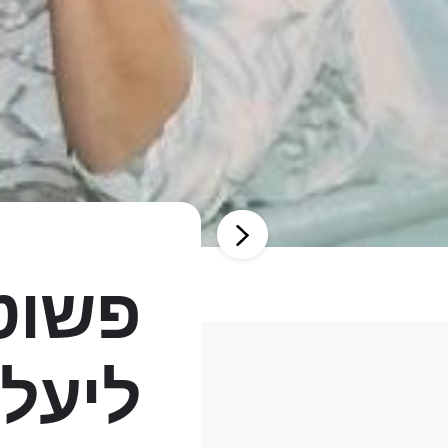
פשוט 
ליעל 