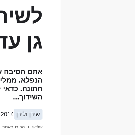
לשירן
גן עדן
אתם הסיבה שה
הנפלא. ממליצ
חתונה. כדאי 
השידוך...
שירן ולירן
.2014
שליש
›
הכירו באתר