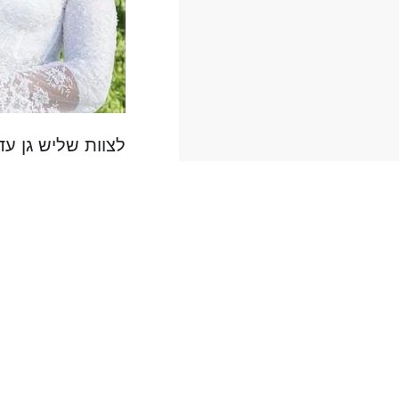
לצוות שליש גן עד
אתם הסיבה שהחיי
בחום על האתר, ש
האינטרנט, כי אתה
מודים ומוקירים 
שירן ולירן..