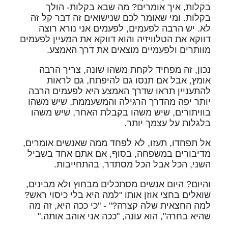
בקלות, איך אומרים? מה שבא בקלות- הולך
בקלות. ומי שאומר לכם שנישואים זה דבר קל זה
לא. יש הרבה לפעמים, לפעמים אני נורא רוצה
דווקא את הטלוויזיה והוא דווקא את המעיין לפעמים
מוותרים ולפעמיים מוצאים את דרך האמצע.
נכון, זה מפחיד לקחת משהו שונה, צריך הרבה
אומץ, אבל אם תנסו גם להיפתח, גם לראות
להתעניין תראו שדרך האמצע היא לפעמים הרבה
יותר יפה מהדרך הרגילה והמשעממת, שיש משהו
בוויתורים, שיש משהו בקבלת האחר, שיש משהו
בלגלות על עצמך יותר.
אל תפחדו, תעזו, לא לפחד ממה שאנשים אומרים,
מדיבורים במשפחה, בסוף, אם אתם אחד בשביל
השני, הכל אבל הכל מסתדר, בהתחייבות.
והיום? היום אנשים מסתכלים מבחוץ ולא מבינים,
שואלים בחצי אוזן אותו "למה היא בלי כיסוי ראש?
למה החצאית שלה קצרה?" - "כי ככה היא, זה מה
שהיא בחרה", הוא עונה, "ככה אני אוהב אותה."