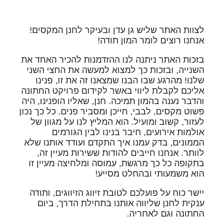
לצוות האתר שליש גן עדן ובעיקר לחנן המקסים!
אנחנו רוצים לומר המון תודה!
בזכות האתר ניתנה לנו ההזדמנות להכיר האחד את
השנייה, ובזכות כך למצוא למעשה את החצי השני
שלנו! מהרגע שבו הבנו שמצאנו זה את זו, פנינו
אליכם לקבלת ליווי באשר לקידום פרויקט החתונה
והדבר נענה בהמון תמיכה. חנן, שאליו הופנינו, היה
פשוט מקסים, לבבי, חייכן ומסביר פנים. כל כך נכון
לעזור, קשוב ומועיל. הוא המליץ לנו על מגוון של
אולמות אירועים, חיבר בנינו לבין הגורמים
הממונים, בדק עמנו איך התקדם ועודד אותנו שלא
לוותר. אנחנו חייבים להודות ששירות מעיין זה,
בתקופה כל כך מרגשת, עמוסה ומלחיצה מעיין זו
הוא משמעותי ובהחלט מסייע!
יישר כוח על פועלכם לטובת זיווג הזיווגים, ותודה
ענקית לחנן שליווה אותנו בתחילת הדרך, ביום
החתונה וגם לאחריה.