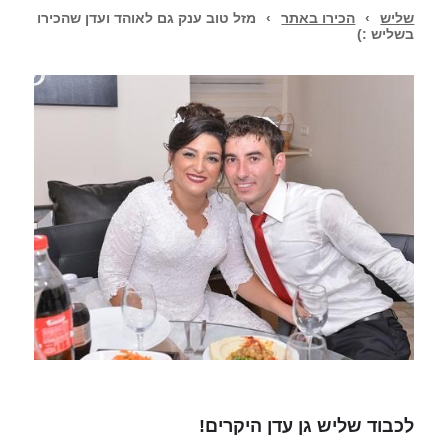
שליש
›
הכירו באתר
›
מזל טוב ענק גם לאוהד ועדן שהכירו
בשליש :)
לכבוד שליש גן עדן היקרים!