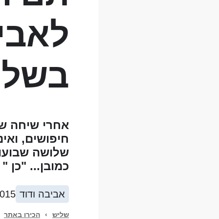
לאביב
בשלי
אחרי שיחה של
חיפושים, ואינ
שלושה שבועו
כמובן... "כן 
אביבה ודוד
2015
שליש
›
הכירו באתר