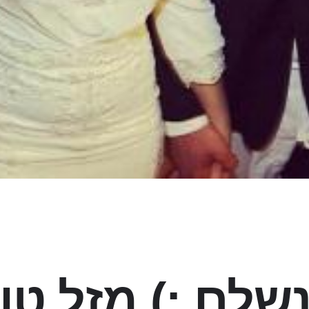
שלם :) מזל טו