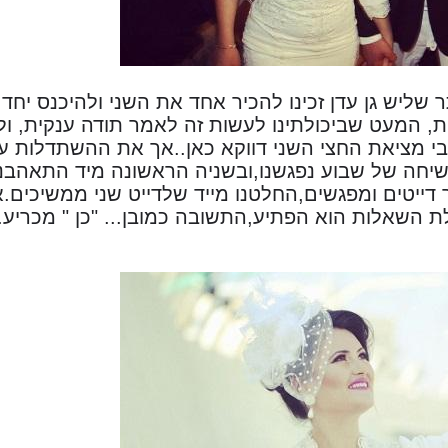
שליש גן עדן זכינו להכיר אחד את השני ולהיכנס יחד 
 המעט שביכולתינו לעשות זה לאמר תודה ענקית, ולס
גבי מציאת החצי השני דווקא כאן..אך את ההשתדלות ע
שיחה של שבוע נפגשנו,ובשניה הראשונה מיד התאהבנו
ר דייטים ומפגשים,החלטנו מייד שלדייט שני ממשיכי
ת השאלות הוא הפתיע,התשובה כמובן... "כן " מכריע