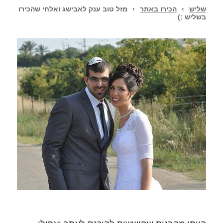
שליש
›
הכירו באתר
›
מזל טוב ענק לאבישג ואלחי שהכירו
בשליש :)