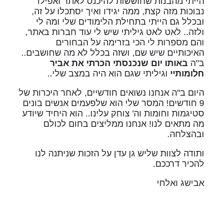
הייתי מהבנות שחוששות להיכנס לאתר ואפילו
נבוכות מזה קצת, ממה יגידו ואיך יסתכלו על זה,
ובכלל גם הייתי בתחילת הלימודים שלי ומה לי
ולזה.. לאט לאט גיליתי שיש לי עוד חברות באתר,
והם מספרות לי הכי בזרימה על הבחורים
האיכותיים שיש שם, ושזה בכלל לא מה שחושבים..
ב"ה
באותו יום שנכנסתי הכרתי את אביר
חלומותיי
וגיליתי שגם הוא היה במצב שלי..
היום ב"ה אנחנו נשואים חודשיים, לאחר היכרות של
9 חודשים! המסר שלי הוא שלפעמים אנשים בונים
סטיגמות וחומות וה' צוחק עלינו.. הוא היחיד שיודע
מה מתאים לנו! אנחנו ממליצים בחום לכולם
ובהצלחה.
ותודה לצוות שליש גן עדן על הזכות שניתנה לנו
להכיר דרככם.
אבישג ואלחי