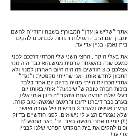
אתר ״שליש גן עדן״ המבורך! בשבח והודי׳ה להשם
יתברך עם הרבה תפילות ותודות לכם זכינו להקים
בית נאמן- בניין עדי עד.
את בעלי היקר , החצי השני שלי הכרתי דרככם לפני
כמעט שנה בהשגחה פרטית ממש.הוא כבר היה מנוי
אצלכם כ-3 חודשים וזה היה היום האחרון למנוי ולא
התכוון לחדש אותו. ואני שהייתי סקפטית ו״נגד״
אתרי הכרויות הייתי מנויה בדיוק יום אחד בלבד
בזכות חברה טובה ש״שיכנעה״ אותי.באותו יום
בעלי שלח הודעה אחת שהקב״ה כיוון אותי אליו,
בערב כבר דיברנו ידענו והרגשנו שמשהו טוב קורה,
קבענו פגישה ולאחר 3 חודשים של אהבה ואושר
שלא נגמרים הציע לי נישואים. לפני חודשיים בדיוק
(!!) יומיים אחרי תשעה באב -יב׳ באב התשע״ה
זכינו להקים את בית המקדש הפרטי שלנו לבניין
עדי עד!