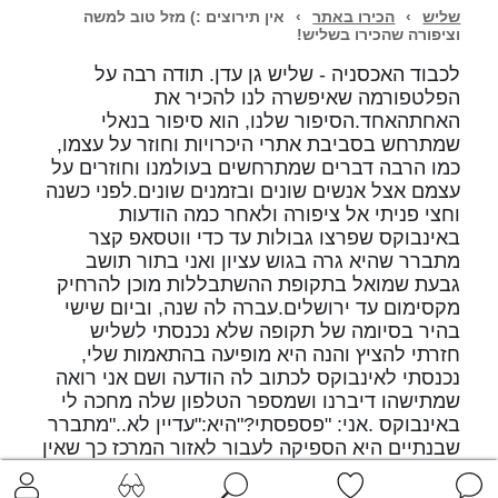
שליש
›
הכירו באתר
›
אין תירוצים :) מזל טוב למשה
וציפורה שהכירו בשליש!
לכבוד האכסניה - שליש גן עדן. תודה רבה על
הפלטפורמה שאיפשרה לנו להכיר את
האחתהאחד.הסיפור שלנו, הוא סיפור בנאלי
שמתרחש בסביבת אתרי היכרויות וחוזר על עצמו,
כמו הרבה דברים שמתרחשים בעולמנו וחוזרים על
עצמם אצל אנשים שונים ובזמנים שונים.לפני כשנה
וחצי פניתי אל ציפורה ולאחר כמה הודעות
באינבוקס שפרצו גבולות עד כדי ווטסאפ קצר
מתברר שהיא גרה בגוש עציון ואני בתור תושב
גבעת שמואל בתקופת ההשתבללות מוכן להרחיק
מקסימום עד ירושלים.עברה לה שנה, וביום שישי
בהיר בסיומה של תקופה שלא נכנסתי לשליש
חזרתי להציץ והנה היא מופיעה בהתאמות שלי,
נכנסתי לאינבוקס לכתוב לה הודעה ושם אני רואה
שמתישהו דיברנו ושמספר הטלפון שלה מחכה לי
באינבוקס .אני: "פספסתי?"היא:"עדיין לא.."מתברר
שבנתיים היא הספיקה לעבור לאזור המרכז כך שאין
שום תירוץ להימנע מאיזה דייט ומשם והלאה 7
חודשים של הכנות לחתונה :-) וזה כבר לא בנאלי