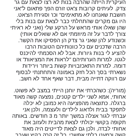
העיקרית הייתה שהרבה בנות לא רצו לצאת עם גר
צדק. לעיתים קרובות צ'אט זורם הפך פתאום ל"אני
חושבת שאנחנו לא מתאימים" וכו' וסגירת הצ'אט.
היו גם מקרים שהתחלתי כבר לצאת עם בנות בלי
שהן שאלו אותי מראש על הרקע שלי (ואני לא ראיתי
צורך לדבר על זה מיוזמתי אם לא שואלים אותי)
וכשנודע להן שאני גר צדק הן הפסיקו את הקשר.
הרבה שדכנים עם כל כוונותיהם הטובות הרבו
להציע לי בנות גיורות. אבל לא הסכמתי להיכנס
לגטו. למרות הערותיהם "לראות את המציאות" או
דומה. למרות התאכזבויות קשות ביותר וירידות
נשארתי בסך הכל חזק באמונה והתחתנתי לבסוף
עם רווקה דתייה מבית, דבר שאף אחד לא חשב.
(מוריה): כשהכרתי את יוחנן הייתי במצב לא פשוט.
אחותי, אמא לשני ילדים קטנים, נפצעה קשה מאוד
ברגלה. כתוצאה מהפציעה היא כמובן לא יכלה
לתפקד בבית ולדאוג לילדים ולעצמה, ולכן אני
עברתי לגור אצלה במשך יותר מ 3 חודשים. באותה
תקופה בקושי יכולתי לצאת מהבית ולעזוב את
אחותי לבדה, ולכן גם לצאת לדייטים היה מאוד
קשה וכמעט בלתי אפשרי. כל זה קרה בקיץ שעבר,