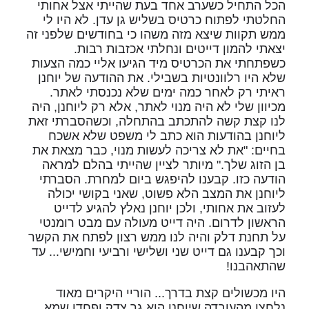
הכל התחיל כשערב אחד בעת שהייתי אצל אחותי
החלטתי לפתוח כרטיס בשליש גן עדן. לא היו לי
ממש תקוות שיצא מזה משהו כי בחודשים שלפני זה
יצאתי להמון דייטים ונחלתי אכזבות רבות.
כשפתחתי את הכרטיס מיד הגיעו אליי כמה הצעות
שלא היו רלוונטיות בשבילי. את ההודעה של יוחנן
ראיתי רק לאחר כמה ימים שלא נכנסתי לאתר.
מכיוון שלי לא היה מנוי לאתר, אלא רק ליוחנן, היה
לנו קצת קשה להתכתב בהתחלה, וכשהסברתי זאת
ליוחנן בהודעות הוא כתב לי משפט שלא אשכח
בחיים: "את לא צריכה לעשות מנוי, כבר מצאת את
בן הזוג שלך." מיותר לציין שהייתי בהלם למראה
הודעה כזו. קבענו להיפגש ביום למחרת. הסברתי
ליוחנן את המצב הלא פשוט, שאני בקושי יכולה
לעזוב את אחותי, ולכן יוחנן נאלץ להגיע לדייט
הראשון לדרום. היה דייט מעולה עם מבט רומנטי
על תחנת דלק והיה לנו ממש רצון לפתח את הקשר
וכך קבענו גם דייט שני ושלישי ורביעי וחמישי... עד
שהתאהבנו!
היו מכשולים קצת בדרך... הוריי היקרים מאוד
נלחצו מהעובדה שיוחנן הוא גר צדק ופחדו שמא