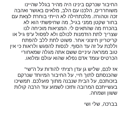
החיבור שנרקם בינינו היה מהיר בגלל שהיינו
משוחררים, הלכנו עם הלב, מלאים באושר ואהבה
זכה וטהורה. מלכתחילה לא הייתי בוחרת לצאת עם
בחור שקטן ממני בגיל, מה שחיפשתי הוא לא
בהכרח מה שהתאים לי. המציאות מוכיחה לנו
שצריך לתת הזדמנות לכולם ולא לפסול ע"פ גיל או
קריטריון חיצוני אחר. פשוט לתת ללב להפתח
וללכת על זה עד הסוף. לנסות להפגש ולראות כי אין
טוב ממראה עיניים ששם אתה מגלה שמאחורי
הכרטיס עומד אדם נפלא שהוא עולם ומלואו.
אז לכם, שליש גן עדן רציתי להודות על ה"שי"
שהכנסתם לתוך חיי, על החיבור המיוחד שנרקם
בזכותכם, על הבית שנבנה מתוך פועלכם. תמשיכו
בעשייתכם המרובה ותזכו לשמוע עוד הרבה קולות
ששון ושמחה.
בברכה, שלי ושי