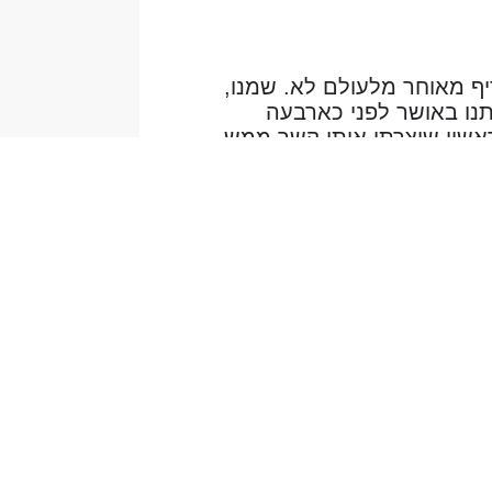
יף מאוחר מלעולם לא. שמנו,
נו באושר לפני כארבעה
אשון שיצרתי איתו קשר ממש
לקח לי יותר זמן למצוא שמלת
כלה מאשר למצוא חתן :-)להפתעתנו, כל החיים גרנו במרחק הליכה קצר של 10 דקות אחד מהשני,
 הצעד ולהירשם לאתר, בלעדי
בכל :-)אברהם ורחלי