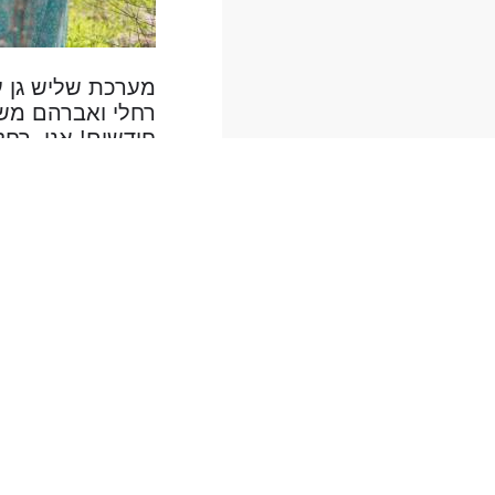
מערכת שליש גן ע
רחלי ואברהם מש
חודשים! אני, רח
ושנפגשתי איתו, 
ורק דרך האתר זכי
ההחלטה הזאת כנר
מצרפים לכם תמונ