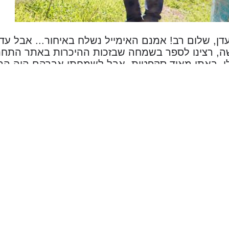
דן, שלום רב! אמנם האימייל נשלח באיחור... אבל עד
ה, רצינו לספר בשמחה שבזכות ההיכרות באתר התחת
לי, באתי מאוד סקפטית, אבל לשמחתי אברהם היה הר
ומשם הדרך לאירוסין הייתה חלקה ובטוחה... כך יצא ש
נו להכיר. הרגשנו שיד ה' כיוונה את שנינו לעשות את
אה שלא היינו מכירים!
ה מבוקר מאושר שלנו ביחד. תודה רבה לכם והצלחה 