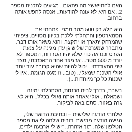
האם להתייאש? מה פתאום.. מגיעים לתכנית מספר
2.. אם היא לא עונה להודעות.. אנסה לחפש אותה
ברחוב.
היא הלא רק 500 מטר ממני. פתחתי את
הסמארטפון והתחלתי ללכת בכיוון מסויים. ציפיתי
שהמרחק יתארך או יתקצר. והוא נשאר אותו דבר.
מתברר שמערכת שליש גן עדן מגינה על צנעת
הפרט וכנראה כדי שלא יהיו הטרדות, המספר לא
יורד מ 500 מטר... אז מצד אחד התאכזבתי, מצד
שני התעודדתי.. יכול להיות שהיא קרובה עוד יותר..
אולי השכנה שמעלי.. (טוב.. זו מעט הגזמה.. אין לי
שכנות כל כך מיוחדות...).
בשבת, בדרך לבית הכנסת, הסתכלתי ימינה
ושמאלה.. אולי אאתר אותה ואולי בכלל.. היא לא
גרה באזור, סתם באה לביקור.
שלחתי הודעה שלישית – ובתיבת הדואר שלי,
הגיעה הודעה מרגשת. דורית שלחה לי את מספר
הטלפון שלה. תוך אזהרה.. "יש לי ארבעה ילדים,