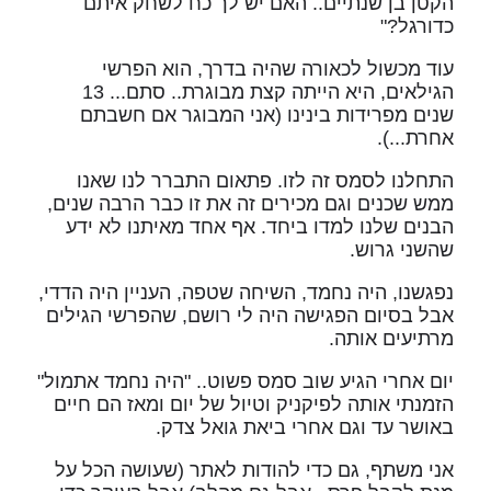
הקטן בן שנתיים.. האם יש לך כח לשחק איתם
כדורגל?"
עוד מכשול לכאורה שהיה בדרך, הוא הפרשי
הגילאים, היא הייתה קצת מבוגרת.. סתם... 13
שנים מפרידות בינינו (אני המבוגר אם חשבתם
אחרת...).
התחלנו לסמס זה לזו. פתאום התברר לנו שאנו
ממש שכנים וגם מכירים זה את זו כבר הרבה שנים,
הבנים שלנו למדו ביחד. אף אחד מאיתנו לא ידע
שהשני גרוש.
נפגשנו, היה נחמד, השיחה שטפה, העניין היה הדדי,
אבל בסיום הפגישה היה לי רושם, שהפרשי הגילים
מרתיעים אותה.
יום אחרי הגיע שוב סמס פשוט.. "היה נחמד אתמול"
הזמנתי אותה לפיקניק וטיול של יום ומאז הם חיים
באושר עד וגם אחרי ביאת גואל צדק.
אני משתף, גם כדי להודות לאתר (שעושה הכל על