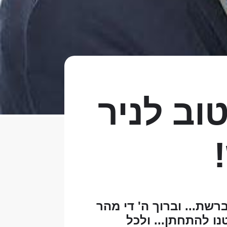
וב לניר
רשת... וברוך ה' די מהר
ו להתחתן... ולכל