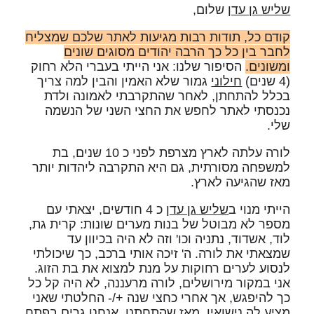
שליש גן עדן
שלום,
קודם כל, תודות רבות מגיעות לאתר שלכם שמצליח
לחבר בין כל כך הרבה יהודים מסוגים שונים
ומשונים.
הסיפור שלנו: אני הייתי בעברי הלא רחוק
(4 שנים)
חילוני
גמור שלא האמין והבין למה צריך
בכלל להתחתן, לאחר שהתקרבתי לאמונה ולדת
נכנסתי לאתר לחפש את החצי השני של הנשמה
שלי.
לורה עלתה לארץ מצרפת לפני כ 10 שנים, בת
למשפחה מסורתית, גם היא התקרבה ליהדות יותר
מאז שהגיעה לארץ.
הייתי מנוי ב
שליש גן עדן
כ 4 חודשים, יצאתי עם
מספר לא מבוטל של בנות מערים שונות: קרית גת,
לוד, אשדוד, נתניה וכו' וזה לא היה בכיוון עד
שמצאתי את לורה. ה' זיכה אותי ברכב, כך שיכולתי
לנסוע לערים רחוקות על מנת למצוא את בת הזוג.
אני במקור מירושלים, לורה מרעננה, לא היה קל כל
כך להיפגש, אך אחרי כחצי שנה +/- החלטתי שאני
מציע לה נישואין. מאז שהתחתנו, אנחנו גרים בפתח